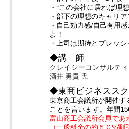
・“この会社に居れば理
・部下の理想のキャリア
・自己効力感/自己有用
よ！
・上司は期待とプレッシ
◆講 師
クレイジーコンサルティン
酒井 勇貴 氏
◆東商ビジネスス
東京商工会議所が開催す
ことを言います。年間15
富山商工会議所会員であ
（一般料金の約５０%割