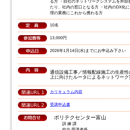
る方 ・自社のネットワークシステムを外部
たり、社内の窓口となる方 ・社内のDX化
理の業務にこれから携わる方
10名
13,000円
2026年1月14日(水)までにお申込み下さい
通信設備工事／情報配線施工の生産性
上に向けたルータによるネットワーク
カリキュラム内容
受講申込書
ポリテクセンター富山
訓 練 課
担当:受講者係