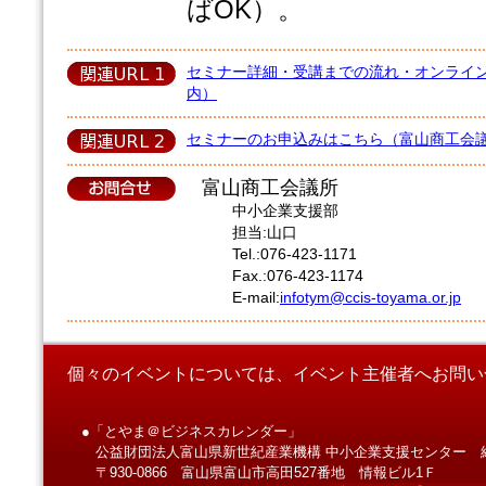
ばOK）。
セミナー詳細・受講までの流れ・オンライ
内）
セミナーのお申込みはこちら（富山商工会議
富山商工会議所
中小企業支援部
担当:山口
Tel.:076-423-1171
Fax.:076-423-1174
E-mail:
infotym@ccis-toyama.or.jp
個々のイベントについては、イベント主催者へお問い
●「とやま＠ビジネスカレンダー」
公益財団法人富山県新世紀産業機構 中小企業支援センター 
〒930-0866 富山県富山市高田527番地 情報ビル1Ｆ