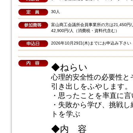
30人
富山商工会議所会員事業所の方は21,450円
42,900円/人（消費税・資料代含む）
2026年10月29日(木)までにお申込み下さい
◆ねらい
心理的安全性の必要性と
引き出しをふやします。
・思ったことを率直に言
・失敗から学び、挑戦し
トを学ぶ
◆内 容