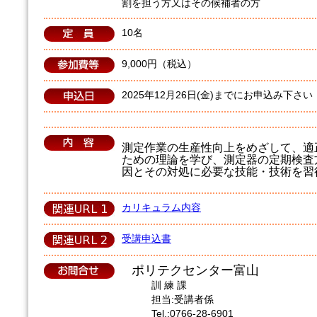
割を担う方又はその候補者の方
10名
9,000円（税込）
2025年12月26日(金)までにお申込み下さい
測定作業の生産性向上をめざして、適
ための理論を学び、測定器の定期検査
因とその対処に必要な技能・技術を習
カリキュラム内容
受講申込書
ポリテクセンター富山
訓 練 課
担当:受講者係
Tel.:0766-28-6901