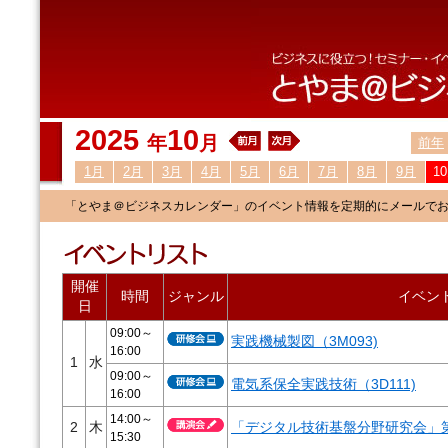
2025
10
年
月
前年
1月
2月
3月
4月
5月
6月
7月
8月
9月
1
「とやま＠ビジネスカレンダー」のイベント情報を定期的にメールで
開催
時間
ジャンル
イベン
日
09:00～
実践機械製図（3M093)
16:00
1
水
09:00～
電気系保全実践技術（3D111)
16:00
14:00～
2
木
「デジタル技術基盤分野研究会」
15:30