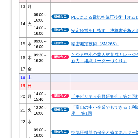
13
月
09:00～
PLCによる電気空気圧技術【オムロ
16:00
14
火
14:00～
安定経営を目指す 決算書分析と
16:00
09:00～
15
水
精密測定技術（3M263）
16:00
とやま中小企業人材育成カレッジ
09:30～
16
木
16:30
新力・組織リーダーづくり」
17
金
18
土
19
日
14:00～
20
月
「モビリティ分野研究会」第２回
15:40
「富山の中小企業でもできる！利益
13:30～
21
火
16:00
座」 第1回
22
水
09:00～
空気圧機器の保全と省エネルギー対
16:00