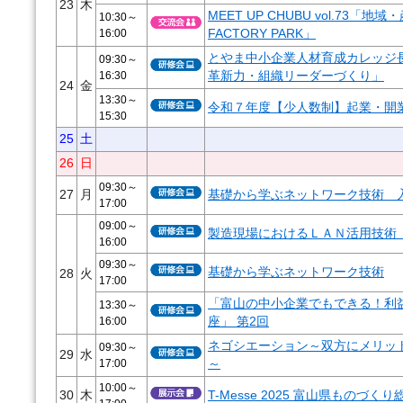
23
木
MEET UP CHUBU vol.73「地域
10:30～
16:00
FACTORY PARK」
とやま中小企業人材育成カレッジ
09:30～
16:30
革新力・組織リーダーづくり」
24
金
13:30～
令和７年度【少人数制】起業・開
15:30
25
土
26
日
09:30～
27
月
基礎から学ぶネットワーク技術 
17:00
09:00～
製造現場におけるＬＡＮ活用技術（TC
16:00
09:30～
基礎から学ぶネットワーク技術
28
火
17:00
「富山の中小企業でもできる！利益
13:30～
16:00
座」 第2回
ネゴシエーション～双方にメリッ
09:30～
29
水
17:00
～
10:00～
30
木
T-Messe 2025 富山県ものづく