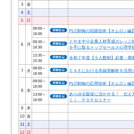
3
金
4
土
5
日
09:00～
PLC制御の回路技術【オムロン編】
16:00
とやま中小企業人材育成カレッジ
09:30～
6
月
16:30
を手に取るトップセールス心理学
13:30～
令和７年度【少人数制】起業・開
15:30
09:00～
7
火
ＣＡＥにおける非線形解析を活用し
16:00
09:00～
PLC制御の応用技術【オムロン編】
16:00
8
水
あらゆる販促に活かせる！ 伝え
13:00～
16:00
く！ ＰＯＰセミナー
9
木
10
金
11
土
12
日