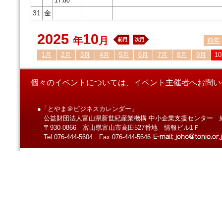
17:00
31
金
2025
10
年
月
前年
1月
2月
3月
4月
5月
6月
7月
8月
9月
1
個々のイベントについては、イベント主催者へお問い
●「とやま＠ビジネスカレンダー」
公益財団法人富山県新世紀産業機構 中小企業支援センター 
〒930-0866 富山県富山市高田527番地 情報ビル1Ｆ
Tel.076-444-5604 Fax.076-444-5646